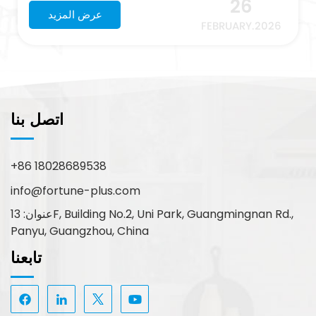
26
الأثاث - بما في ذلك مفصلات الخزائن، ومسارات الأدراج،
عرض المزيد
FEBRUARY.2026
ومسارات التثبيت السفلية، وأنظمة الصناديق المزدوجة،
والتجهيزات ذات الصلة - فإننا نلتزم بتقديم جودة ثابتة
وأسعار تنافسية وأوقات تسليم موثوقة لشركائنا العالميين.
استؤنف الإنتاج بالكامل · تعمل خطوط التصنيع والتجميع
بشكل طبيعي · سلسلة التوريد وإعداد المواد مستقرة · يتم
جدولة الطلبات ومعالجتها بكفاءة · تتوفر خدمة الرد على
اتصل بنا
الاستفسارات وتقديم عروض الأسعار بشكل كامل نتقدم
بجزيل الشكر لعملائنا الكرام على ثقتهم ودعمهم
المتواصلين. ونتطلع في عام 2026 إلى تعزيز شراكاتنا
+86 18028689538
القائمة وبناء شراكات جديدة على مستوى العالم. قابلونا
في المعارض الدولية يسعدنا هذا الربيع المشاركة في
info@fortune-plus.com
حدثين صناعيين: معرض غوانزو إنترزوم - مارس رقم
عنوان: 13F, Building No.2, Uni Park, Guangmingnan Rd.,
الجناح: 13.2B11 معرض كانتون – أبريل نرحب بكم بحرارة
لزيارة جناحنا لاستكشاف أحدث حلولنا في مجال تجهيزات
Panyu, Guangzhou, China
الأثاث، ومناقشة التطورات الجديدة في المنتجات،
تابعنا
واكتشاف فرص التعاون لعام 2026. نرحب بالاستفسارات
والتعاون في عام 2026، نتطلع إلى بناء شراكات جديدة مع
مصنعي الأثاث وموزعي الأجهزة وشركاء القنوات في جميع
أنحاء العالم. إذا كانت لديكم خطط لتطوير منتجات جديدة،