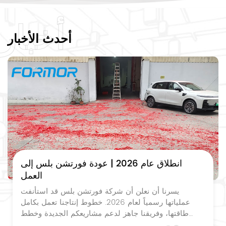
أخبار
أحدث الأخبار
انطلاق عام 2026 | عودة فورتشن بلس إلى
العمل
يسرنا أن نعلن أن شركة فورتشن بلس قد استأنفت
عملياتها رسمياً لعام 2026. خطوط إنتاجنا تعمل بكامل
طاقتها، وفريقنا جاهز لدعم مشاريعكم الجديدة وخطط
الشراء للعام المقبل. بصفتنا شركة تصنيع محترفة لأدوات