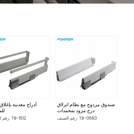
صندوق مزدوج مع نظام انزلاق
أدراج معدنية بإغلاق
درج مزود بمخمدات
للم
رقم الصنف: TB-0683
رقم الصنف: TB-1512