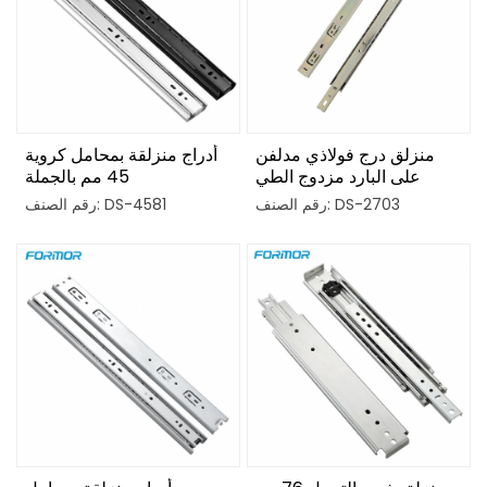
منزلق درج فولاذي مدلفن
أدراج منزلقة بمحامل كروية
على البارد مزدوج الطي
45 مم بالجملة
بقطر 27 مم
رقم الصنف: DS-2703
رقم الصنف: DS-4581