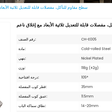
سطح مقاوم للتآكل، مفصلات قابلة للتعديل ثلاثية الأبعاد
 مفصلات قابلة للتعديل ثلاثية الأبعاد مع إغلاق ناعم
رقم الصنف:
CH-E005
مادة:
Cold-rolled Steel
ينهي:
Nickel Plated
وزن:
118g (±2g)
درجة افتتاحية:
105°
قطر كوب المفصلة:
35mm
عمق كوب المفصلة:
11.5mm
نطاق سماكة الباب:
14-20mm