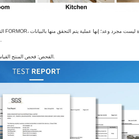
اختبار رش الملح: تم التحقق من مقاومة التآكل لمدة 24 ساعة.
الفحص: فحص المنتج القياسي بنسبة 100% قبل التعبئة لتحديد الشعور النهائي بالاستخدام.