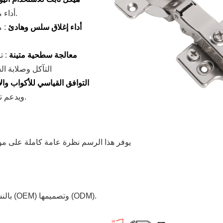
أداء مستقر وإغلاق متسق أثناء استخدام الأثاث على المدى الطويل.
أداء إغلاق سلس وهادئ
:
م
معالجة سطحية متينة
: 
التآكل وصلابة ا
التوافق القياسي للأكواب وا
ويدعم تطبيقات التراكب الكامل والتراكب النصفي والتراكب الداخلي.
يوفر هذا الرسم نظرة عامة كاملة على موا
*بالنسبة للأحجام المخصصة، تتوفر خدمات تصنيع المعدات الأصلية (OEM) وتصميمها (ODM).