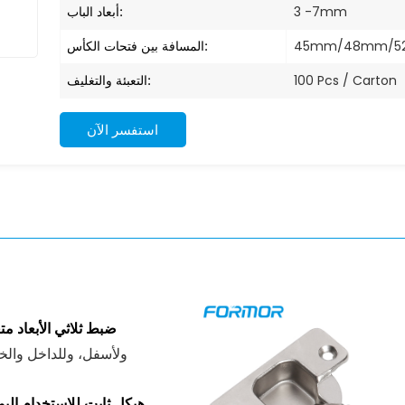
أبعاد الباب:
3 -7mm
المسافة بين فتحات الكأس:
45mm/48mm/
التعبئة والتغليف:
100 Pcs / Carton
استفسر الآن
ضبط ثلاثي الأبعاد مت
ولأسفل، وللداخل والخا
هيكل ثابت للاستخدام الي