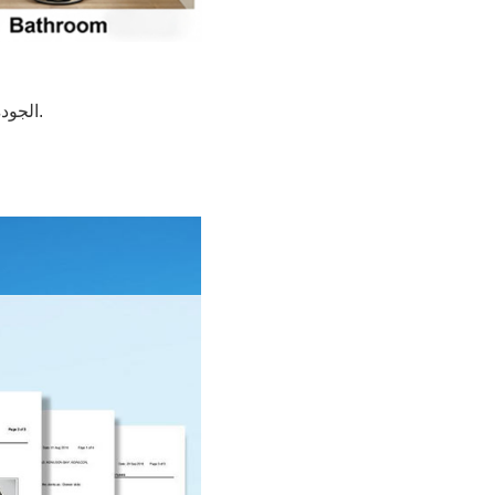
"التفاصيل تصنع الفرق" - عملية مراقبة الجودة الصارمة لدينا في FORMOR، الجودة ليست مجرد وعد؛ إنها عملية يتم التحقق منها بالبيانات.