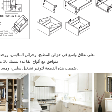
يُستخدم نظام الأدراج Tandem Box على نطاق واسع في خزائن المطبخ، وخزائن الملابس، ووحدات الحمام، وأثاث التخزين.
متوافق مع ألواح القاعدة بسمك 16 مم و 18 مم، ويتناسب مع معايير الألواح الشائعة وهياكل الأدراج.
صُممت هذه القطعة لتوفير تشغيل سلس، ومسارات مخفية، وتكوينات مرنة لتطبيقات الأثاث السكني والتجاري.