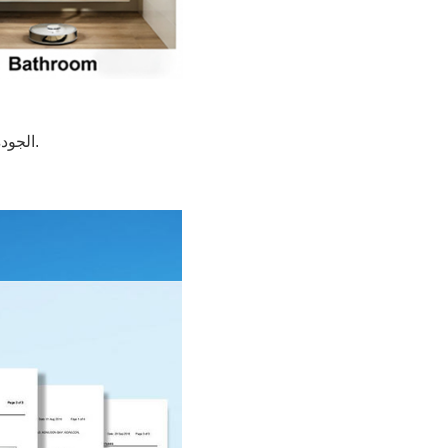
"التفاصيل تصنع الفرق" - عملية مراقبة الجودة الصارمة لدينا في FORMOR، الجودة ليست مجرد وعد؛ إنها عملية يتم التحقق منها بالبيانات.