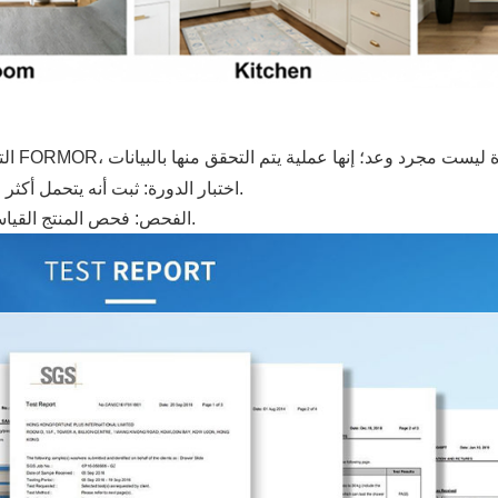
اختبار الدورة: ثبت أنه يتحمل أكثر من 50000 دورة فتح وإغلاق مع قدرة تحميل تصل إلى 35 كجم.
الفحص: فحص المنتج القياسي بنسبة 100% قبل التعبئة لتحديد الشعور النهائي بالاستخدام.