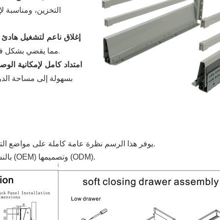
التخزين، ومناسبة ل
إغلاق ناعم لتشغيل هادئ
مما يقضي بشكل فعال على ضوضاء الارتطام ويعزز راحة المستخدم بشكل عام.
امتداد كامل لإمكانية الوص
بسهولة إلى مساحة الدرج
يوفر هذا الرسم نظرة عامة كاملة على مواضع التركيب وأبعاد المنتج، مما يجعل عملية التركيب أسهل وأكثر دقة.
*بالنسبة للأحجام المخصصة، تتوفر خدمات تصنيع المعدات الأصلية (OEM) وتصميمها (ODM).