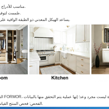
مناسب للأدراج والخزائن في غرف المعيشة وغرف النوم والمطابخ والحمامات.
صُممت لتوفير قفل آمن مع تشغيل سلس للمفتاح للاستخدام اليومي للأثاث.
يساعد الهيكل المعدني ذو الطبقة الواقية على الحفاظ على المتانة ومقاومة التآكل، حتى في البيئات الرطبة.
الفحص: فحص المنتج القياسي بنسبة 100% قبل التعبئة لتحديد الشعور النهائي بالاستخدام.