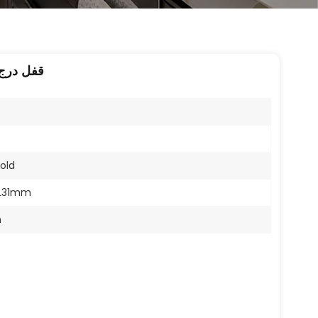
قفل درج
old
L31mm
n