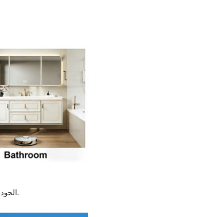
"التفاصيل تصنع الفرق" - عملية مراقبة الجودة الصارمة لدينا في FORMOR، الجودة ليست مجرد وعد؛ إنها عملية يتم التحقق منها بالبيانات.