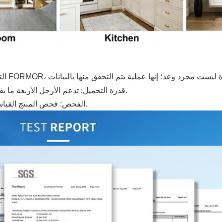
قدرة التحميل: تدعم الأرجل الأربعة ما يقارب 150-250 كجم، وذلك حسب نوع المادة وظروف التركيب.
الفحص: فحص المنتج القياسي بنسبة 100% قبل التعبئة لتحديد الشعور النهائي بالاستخدام.