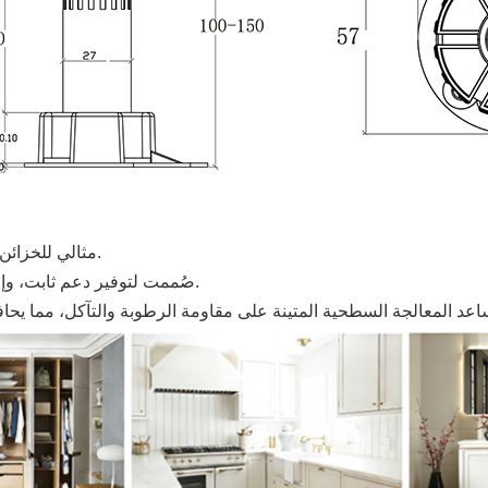
مثالي للخزائن والأرائك في غرف المعيشة وغرف النوم والمطابخ والحمامات.
صُممت لتوفير دعم ثابت، وإمكانية تعديل الارتفاع، وأداء موثوق به للاستخدام اليومي للأثاث.