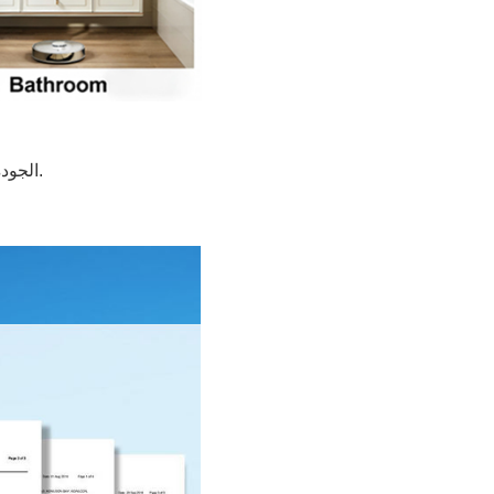
"التفاصيل تصنع الفرق" - عملية مراقبة الجودة الصارمة لدينا في FORMOR، الجودة ليست مجرد وعد؛ إنها عملية يتم التحقق منها بالبيانات.