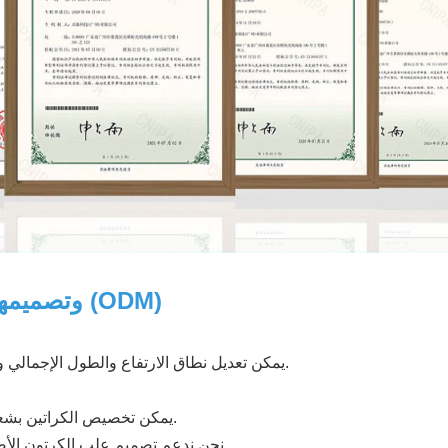
خدمات تصنيع المعدات الأصلية (OEM) وتصميمها (ODM)
يمكن تعديل نطاق الارتفاع والطول الإجمالي وأبعاد القاعدة لتتناسب مع تصميمات الخزائن والأرائك المختلفة.
يمكن تخصيص الكراتين بشعارك ولونها وملصقاتك ومواصفات التعبئة والتغليف الخاصة بك.
نحن ندعم تصميم علب الكرتون الأصلية لضمان الشحن الآمن وعرض العلامة التجارية بشكل مميز.