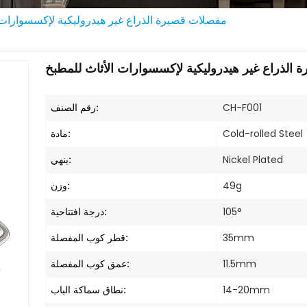
مفصلات قصيرة الذراع غير هيدروليكية لإكسسوارات 
الذراع غير هيدروليكية لإكسسوارات الأثاث للمطبخ
رقم الصنف:
CH-F001
مادة:
Cold-rolled Steel
ينهي:
Nickel Plated
وزن:
49g
درجة افتتاحية:
105°
قطر كوب المفصلة:
35mm
عمق كوب المفصلة:
11.5mm
نطاق سماكة الباب:
14-20mm