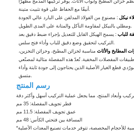
م خزائن المطبخ وأبواب الأثاث. يوفر تركيبها المدمج مظهرًا
أنيقًا مع الحفاظ على قوة تثبيت متينة.
اء نيكل
:
مصنوع من الفولاذ المدلفن على البارد عالي الجودة
ومطلي بالنيكل لمقاومة التآكل والمتانة على المدى الطويل.
قة للباب
: يسمح الهيكل القابل للتعديل بإجراء ضبط دقيق بعد
التركيب لتحقيق وضع دقيق للباب وأداء فتح سلس.
ات المطابخ والأثاث
مناسبة لخزائن المطبخ، وخزائن التخزين،
طبيقات المفصلات المخفية. تُعدّ هذه المفصلة مثالية لمصنّعي
رّدي قطع الغيار الأصلية الذين يحتاجون إلى جودة ثابتة وأداء
متسق.
رسم المنتج
قطر تجويف المفصلة: 35 مم
عمق تجويف المفصلة: 11.5 مم
المسافة بين فتحتي الكأس: 48 مم