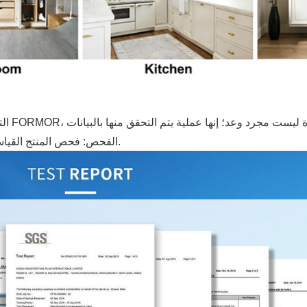
الفحص: فحص المنتج القياسي بنسبة 100% قبل التعبئة لتحديد الشعور النهائي بالاستخدام.