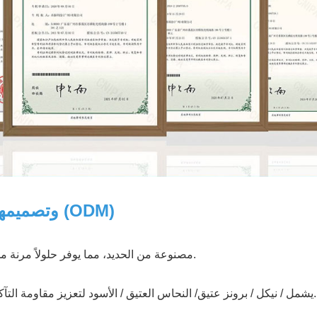
خدمات تصنيع المعدات الأصلية (OEM) وتصميمها (ODM)
مصنوعة من الحديد، مما يوفر حلولاً مرنة من حيث القوة والوزن والتكلفة لتلبية متطلبات السوق المختلفة.
النحاس العتيق / الأسود لتعزيز مقاومة التآكل ومظهر المنتج.
يشمل / نيكل / برونز عتيق/