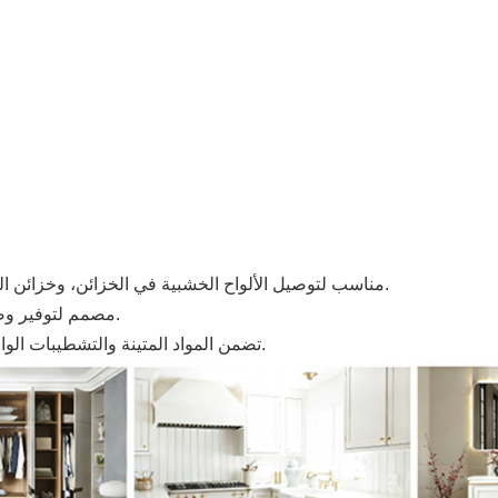
مناسب لتوصيل الألواح الخشبية في الخزائن، وخزائن الملابس، ووحدات التخزين، ومختلف أنواع الأثاث الجاهز للتجميع.
مصمم لتوفير وصلة قوية وآمنة بين الألواح من أجل تجميع أثاث مستقر وموثوق.
تضمن المواد المتينة والتشطيبات الواقية أداءً ثابتًا واستخدامًا طويل الأمد في تطبيقات الأثاث اليومية.