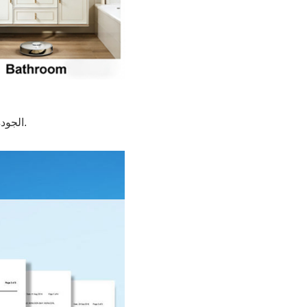
"التفاصيل تصنع الفرق" - عملية مراقبة الجودة الصارمة لدينا في FORMOR، الجودة ليست مجرد وعد؛ إنها عملية يتم التحقق منها بالبيانات.