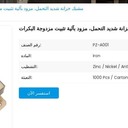
مشبك خزانة شديد التحمل، مزود بآلية تثبيت م
نة شديد التحمل، مزود بآلية تثبيت مزدوجة البكرات
رقم الصنف:
PZ-A001
المادة:
Iron
التشطيب:
Zinc / Nickel / A
التعبئة:
1000 Pcs / Carton
استفسر الآن