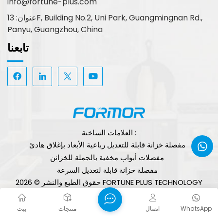
info@fortune-plus.com
عنوان: 13F, Building No.2, Uni Park, Guangmingnan Rd.,
Panyu, Guangzhou, China
تابعنا
العلامات الساخنة :
مفصلة خزانة قابلة للتعديل رباعية الأبعاد بإغلاق هادئ
مفصلات أبواب مخفية بالجملة للخزائن
مفصلة خزانة قابلة لتعديل السرعة
حقوق الطبع والنشر © 2026 FORTUNE PLUS TECHNOLOGY
(GUANGZHOU) LIMITED. جميع الحقوق محفوظة.
الشبكة
سياسة الخصوصية
خريطة الموقع
XML
المدعومة
مدونة
WhatsApp
اتصال
منتجات
بيت