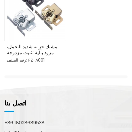
مشبك خزانة شديد التحمل،
مزود بآلية تثبيت مزدوجة
البكرات
رقم الصنف: PZ-A001
اتصل بنا
+86 18028689538