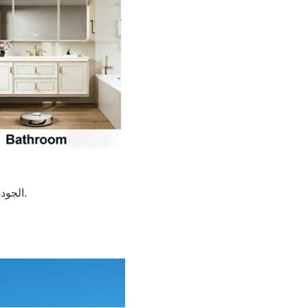
"التفاصيل تصنع الفرق" - عملية مراقبة الجودة الصارمة لدينا في FORMOR، الجودة ليست مجرد وعد؛ إنها عملية يتم التحقق منها بالبيانات.