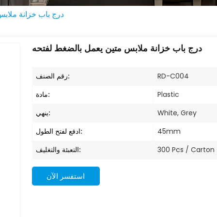
درج باب خزانة ملاب
درج باب خزانة ملابس متين يعمل بالضغط لفتحه
رقم الصنف:
RD-C004
مادة:
Plastic
ينهي:
White, Grey
ادفع لفتح الطول:
45mm
التعبئة والتغليف:
300 Pcs / Carton
استفسر الآن