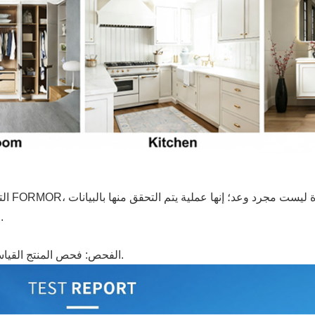
اختبار رش الملح: تم التحقق من مقاومة التآكل لمدة 48 ساعة.
الفحص: فحص المنتج القياسي بنسبة 100% قبل التعبئة لتحديد الشعور النهائي بالاستخدام.