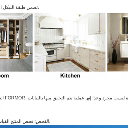
تضمن طبقة النيكل المتقدمة بقاء المفصلة خالية من الصدأ حتى في البيئات الرطبة.
اختبار رش الملح: تم التحقق من مقاومة التآكل لمدة 48 ساعة.
الفحص: فحص المنتج القياسي بنسبة 100% قبل التعبئة لتحديد الشعور النهائي بالاستخدام.