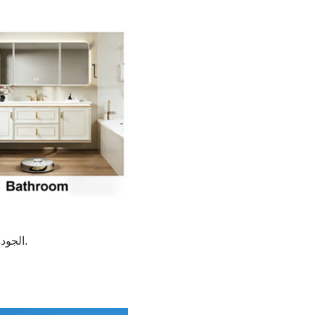
"التفاصيل تصنع الفرق" - عملية مراقبة الجودة الصارمة لدينا في FORMOR، الجودة ليست مجرد وعد؛ إنها عملية يتم التحقق منها بالبيانات.