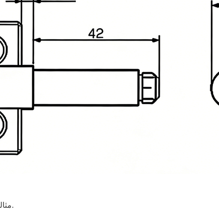
مثالي لجميع أنواع غرف المعيشة، غرف النوم، المطابخ، الحمامات.