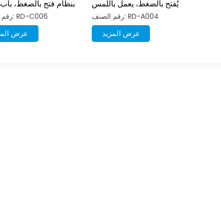
يُفتح بالضغط، يعمل باللمس
بنظام فتح بالضغط، باب 
المغناطيسي، ارتداد
ملابس بدون
رقم الصنف: RD-A004
رقم الصنف: RD-C006
عرض المزيد
عرض المز