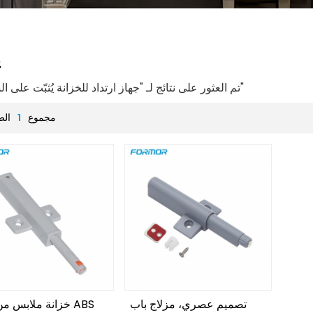
ي
2 تم العثور على نتائج لـ "جهاز ارتداد للخزانة يُثبّت على السطح"
مجموع
1
الص
تصميم عصري، مزلاج باب
خزانة ملابس من ما