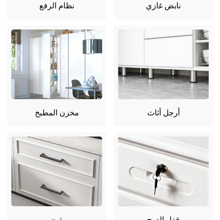
نابض غازي
نظام الرفع
أرجل أثاث
مخزن المطبخ
قفل الدرج
مقبض