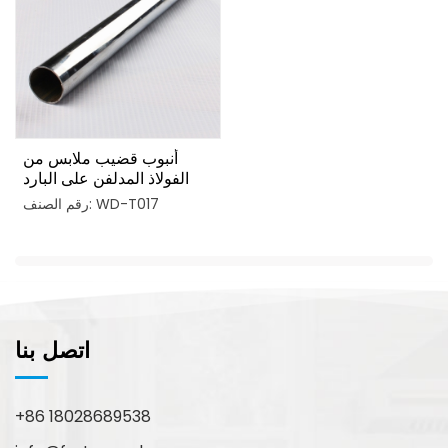
أنبوب قضيب ملابس من
الفولاذ المدلفن على البارد
لخزانة الملابس
رقم الصنف: WD-T017
اتصل بنا
+86 18028689538