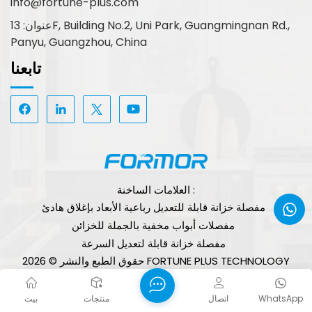
info@fortune-plus.com
عنوان: 13F, Building No.2, Uni Park, Guangmingnan Rd.,
Panyu, Guangzhou, China
تابعنا
العلامات الساخنة :
مفصلة خزانة قابلة للتعديل رباعية الأبعاد بإغلاق هادئ
مفصلات أبواب مخفية بالجملة للخزائن
مفصلة خزانة قابلة لتعديل السرعة
حقوق الطبع والنشر © 2026 FORTUNE PLUS TECHNOLOGY
(GUANGZHOU) LIMITED. جميع الحقوق محفوظة.
الشبكة
سياسة الخصوصية
خريطة الموقع
XML
المدعومة
مدونة
WhatsApp
اتصال
منتجات
بيت