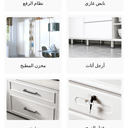
نابض غازي
نظام الرفع
أرجل أثاث
مخزن المطبخ
قفل الدرج
مقبض