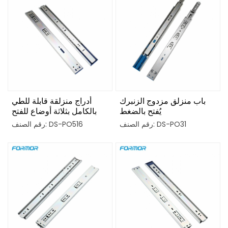
باب منزلق مزدوج الزنبرك
أدراج منزلقة قابلة للطي
يُفتح بالضغط
بالكامل بثلاثة أوضاع للفتح
بالضغط
رقم الصنف: DS-PO31
رقم الصنف: DS-PO516