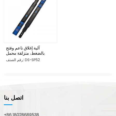
آلية إغلاق ناعم وفتح
بالضغط، منزلقة محمل
كروي
رقم الصنف: DS-SP52
اتصل بنا
+86 18028689538