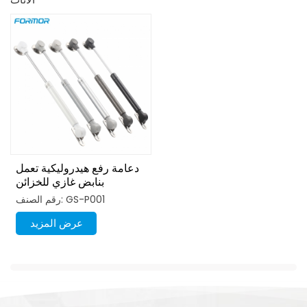
دعامة رفع هيدروليكية تعمل
بنابض غازي للخزائن
رقم الصنف: GS-P001
عرض المزيد