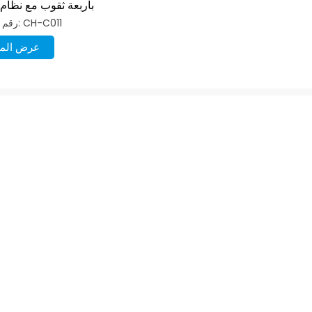
بأربعة ثقوب مع نظام 
هيدر
رقم الصنف: CH-C011
عرض المز