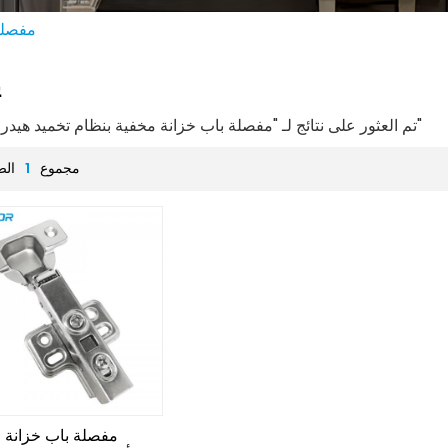
مفصلة
ي
1 تم العثور على نتائج لـ "مفصلة باب خزانة مخفية بنظام تخميد هيدروليكي"
مجموع
1
الص
مفصلة باب خزانة 