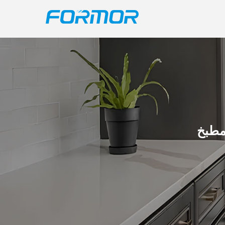
لمطبخ