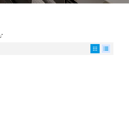
1 تم العثور على نتائج لـ "مفصلات أثاث هيدروليكية ناعمة الإغلاق لخزائن المطبخ"