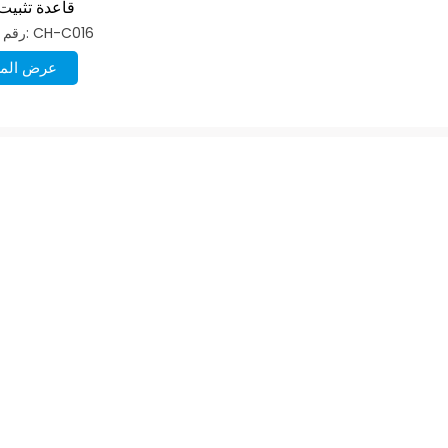
قاعدة تثبيت 
رقم الصنف: CH-C016
عرض المز