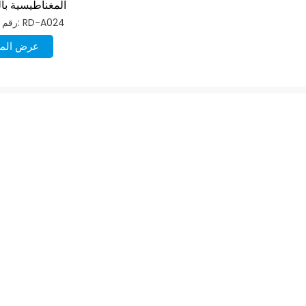
المغناطيسية ب
رقم الصنف: RD-A024
عرض المز