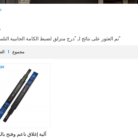
د
ي
1 تم العثور على نتائج لـ "درج منزلق لضبط الكامة الجانبية التلسكوبية"
مجموع
1
الص
آلية إغلاق ناعم وفتح با