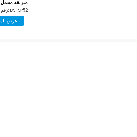
منزلقة محمل 
رقم الصنف: DS-SP52
عرض المز