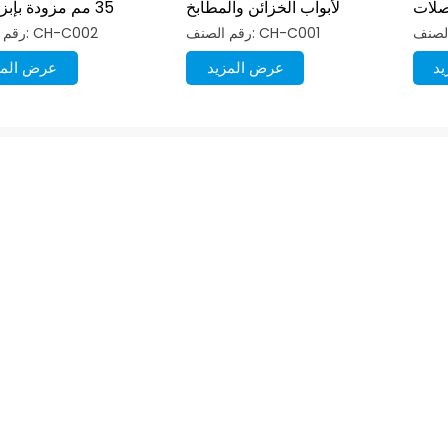
صلات
لأبواب الخزائن والمطابخ
35 مم مزودة بإب
لابس
سبيكة م
رقم الصنف: CH-C001
رقم الصنف: CH-C002
د
عرض المزيد
عرض المز