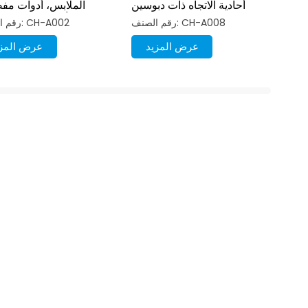
أحادية الاتجاه ذات دبوسين
الملابس، أدوات مف
أبواب خزائن الم
رقم الصنف: CH-A008
رقم الصنف: CH-A002
عرض المزيد
عرض المزي