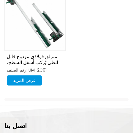
منزلق فولاذي مزدوج قابل
للطي يُركب أسفل السطح،
سهل التركيب مع جزء قابل
رقم الصنف: UM-2C01
للتعديل
عرض المزيد
اتصل بنا