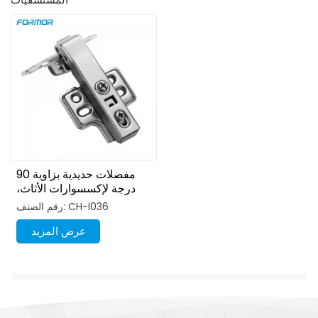
مفصلات حديدية بزاوية 90
درجة لإكسسوارات الأثاث،
مفصلات هيدروليكية ناعمة
رقم الصنف: CH-I036
الإغلاق
عرض المزيد