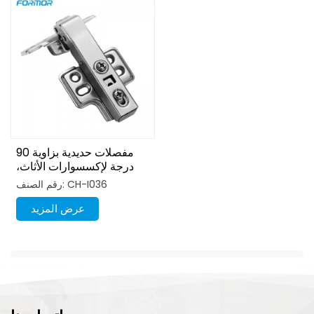
مفصلات حديدية بزاوية 90
درجة لإكسسوارات الأثاث،
مفصلات هيدروليكية ناعمة
رقم الصنف: CH-I036
الإغلاق
عرض المزيد