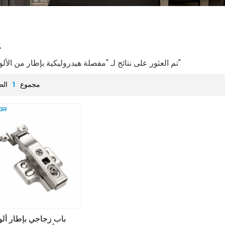
ي
1 تم العثور على نتائج لـ "مفصلة هيدروليكية بإطار من الألومنيوم"
مجموع
1
الص
باب زجاجي بإطار ألو