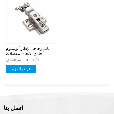
باب زجاجي بإطار ألومنيوم
أحادي الاتجاه، مفصلات
هيدروليكية سهلة التركيب
رقم الصنف: CH-JB01
عرض المزيد
اتصل بنا