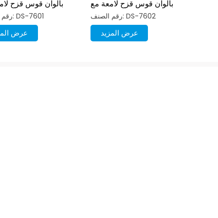
بألوان قوس قزح لامعة مع
بألوان قوس قزح لام
قفل
رقم الصنف: DS-7602
رقم الصنف: DS-7601
عرض المزيد
عرض المز