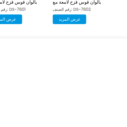
بألوان قوس قزح لامعة مع
بألوان قوس قزح لام
قفل
رقم الصنف: DS-7602
رقم الصنف: DS-7601
عرض المزيد
عرض المز