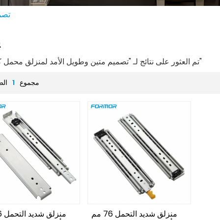
تصم
ي
2 تم العثور على نتائج لـ "تصميم متين وطويل الأمد لمنزلق محمل كروي"
مجموع
1
الص
منزلق شديد التحمل 76 مم