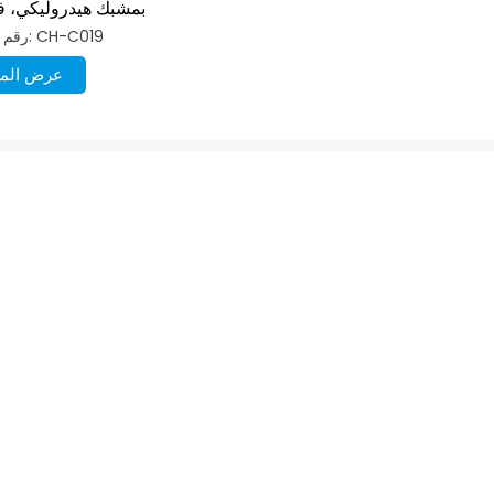
بمشبك هيدروليكي، ف
رقم الصنف: CH-C019
عرض المز