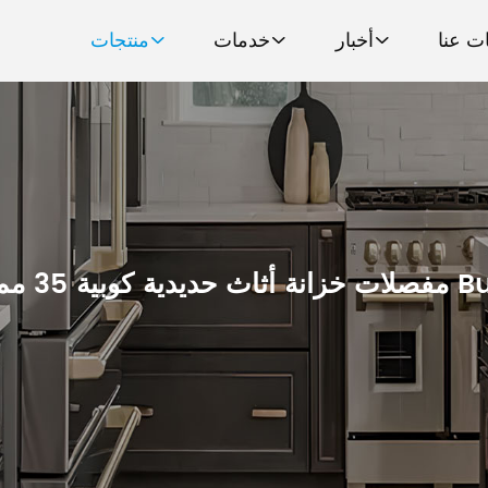
ت عنا
أخبار
خدمات
منتجات
بية 35 مم من Buffer