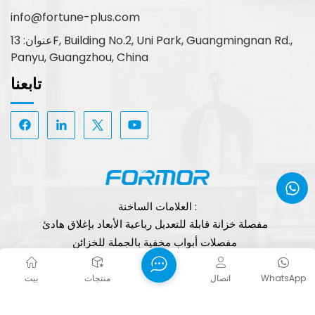
info@fortune-plus.com
عنوان: 13F, Building No.2, Uni Park, Guangmingnan Rd.,
Panyu, Guangzhou, China
تابعنا
العلامات الساخنة :
مفصلة خزانة قابلة للتعديل رباعية الأبعاد بإغلاق هادئ
مفصلات أبواب مخفية بالجملة للخزائن
مفصلة خزانة قابلة لتعديل السرعة
حقوق الطبع والنشر © 2026 FORTUNE PLUS TECHNOLOGY
WhatsApp
اتصال
منتجات
بيت
(GUANGZHOU) LIMITED. جميع الحقوق محفوظة.
الشبكة
سياسة الخصوصية
خريطة الموقع
XML
المدعومة
مدونة