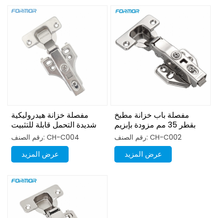
مفصلة باب خزانة مطبخ
مفصلة خزانة هيدروليكية
بقطر 35 مم مزودة بإبزيم
شديدة التحمل قابلة للتثبيت
من سبيكة معدنية
بمشبك وقاعدة خطافية
رقم الصنف: CH-C002
رقم الصنف: CH-C004
عرض المزيد
عرض المزيد