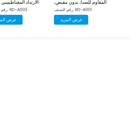
المقاوم للصدأ، بدون مقبض،
الارتداد المغناطيسي 
درج غير مرئي
الفتح ب
رقم الصنف: RD-A001
رقم الصنف: RD-A003
عرض المزيد
عرض المز