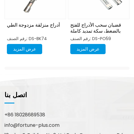
قضبان سحب الأدراج للفتح
أدراج منزلقة مزدوجة الطي
بالضغط، سكة تمديد كاملة
رقم الصنف: DS-PO59
رقم الصنف: DS-BK74
عرض المزيد
عرض المزيد
اتصل بنا
+86 18028689538
info@fortune-plus.com