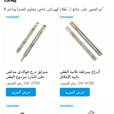
6 تم العثور على نتائج لـ "طلاء كهربائي خاص مقاوم للصدأ وناعم"
أدراج منزلقة ثلاثية الطي
منزلق درج فولاذي مدلفن
ذاتية الإغلاق
على البارد مزدوج الطي
بقطر 27 مم
رقم الصنف: DS-SC55
رقم الصنف: DS-2703
عرض المزيد
عرض المزيد