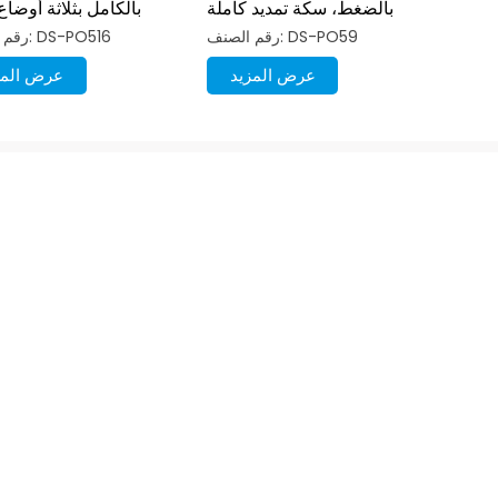
بالضغط، سكة تمديد كاملة
بالكامل بثلاثة أوضاع
با
رقم الصنف: DS-PO59
رقم الصنف: DS-PO516
عرض المزيد
عرض المز