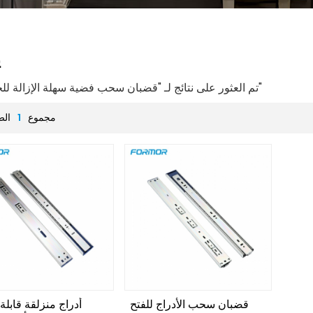
ي
2 تم العثور على نتائج لـ "قضبان سحب فضية سهلة الإزالة للخزائن"
مجموع
1
الص
قضبان سحب الأدراج للفتح
أدراج منزلقة قابلة