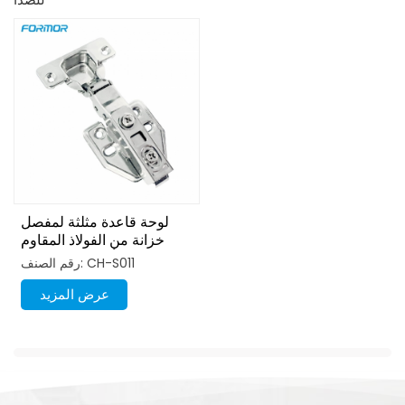
لوحة قاعدة مثلثة لمفصل
خزانة من الفولاذ المقاوم
للصدأ من الدرجة 201
رقم الصنف: CH-S011
عرض المزيد