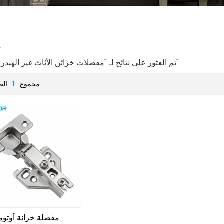
ي
1 تم العثور على نتائج لـ "مفصلات خزائن الأثاث غير الهيدروليكية"
مجموع
1
الص
مفصلة خزانة أوتوما