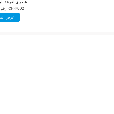
عصري لغرفة الم
رقم الصنف: CH-F002
عرض المز